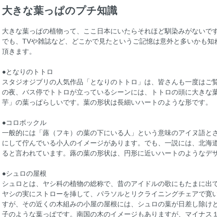
大きな葉っぱのプチ知識
大きな葉っぱの植物って、ここ日本にいたらそれほど馴染みがないで
でも、TVや雑誌など、どこかで見たというご記憶は意外と多いかも知
頂きます。
●となりのトトロ
スタジオジブリの人気作品「となりのトトロ」は、皆さんも一度はご
の夜、バス停でトトロが立っているシーンには、トトロの頭に大きな
芋」の葉っぱらしいです。葉の形状は長細いハートのような形です。
●コロボックル
一般的には「蕗（フキ）の葉の下にいる人」という意味のアイヌ語と
にして佇んでいる小人のイメージがあります。でも、一説には、北海
ると言われています。蕗の葉の形状は、円形に近いハートのようなデ
●シュロの屋根
シュロとは、ヤシ科の植物の総称で、昔のアイドルの歌にもたまに出
ヤシの実にストローを挿して、パラソルとリクライニングチェアで寛
すが、その近くの木組みの小屋の屋根には、シュロの葉が日差し除け
子のような葉っぱです。南国の木のイメージもありますが、マイナス