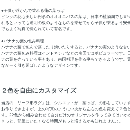
●子供が浮かんで乗れる蓮の葉っぱ
ピンクの花も美しい円形のオオオニバスの葉は、日本の植物園でも直
れるといっても透明の板のようなものを乗せてから子供が乗るよう安
でもよく写真で撮られていて有名です。
●バナナの葉の包み料理
バナナの葉で包んで蒸したり焼いたりすると、バナナの実のような甘
バナナの葉包み料理はインドネシアなどの南国ではポピュラーです。
ナの葉を売っている事もあり、南国料理を作る事もできるようです。
ながーく引き延ばしたようなデザインです。
２色を自由にカスタマイズ
当店の「リーフ形ラグ」は、シルエットが「葉っぱ」の形をしていま
お作りできますが、上の写真のように中央から左右の色を変えて２色
す。22色から組み合わせて自分だけのオリジナルを作ってみてはいか
きっと、部屋にいたくなる時間がもっと増えるかも知れませんよ。