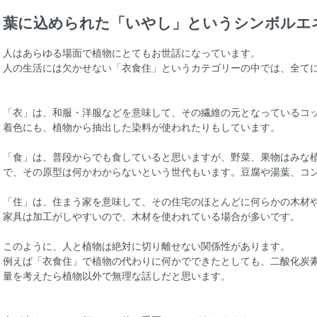
葉に込められた「いやし」というシンボルエ
人はあらゆる場面で植物にとてもお世話になっています。
人の生活には欠かせない「衣食住」というカテゴリーの中では、全て
「衣」は、和服・洋服などを意味して、その繊維の元となっているコ
着色にも、植物から抽出した染料が使われたりもしています。
「食」は、普段からでも食していると思いますが、野菜、果物はみな
で、その原型は何かわからないという世代もいます。豆腐や湯葉、コ
「住」は、住まう家を意味して、その住宅のほとんどに何らかの木材
家具は加工がしやすいので、木材を使われている場合が多いです。
このように、人と植物は絶対に切り離せない関係性があります。
例えば「衣食住」で植物の代わりに何かでできたとしても、二酸化炭
量を考えたら植物以外で無理な話しだと思います。