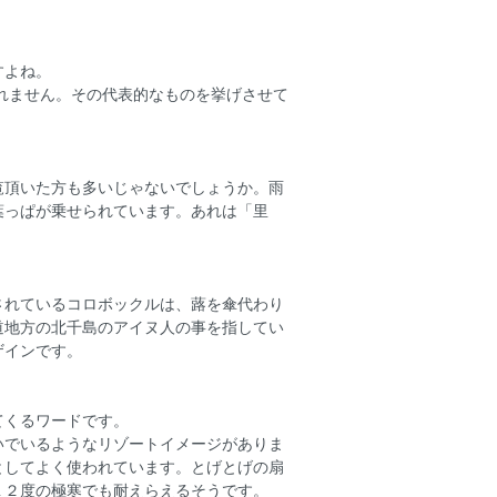
すよね。
れません。その代表的なものを挙げさせて
覧頂いた方も多いじゃないでしょうか。雨
葉っぱが乗せられています。あれは「里
されているコロボックルは、蕗を傘代わり
道地方の北千島のアイヌ人の事を指してい
ザインです。
てくるワードです。
いでいるようなリゾートイメージがありま
としてよく使われています。とげとげの扇
１２度の極寒でも耐えらえるそうです。