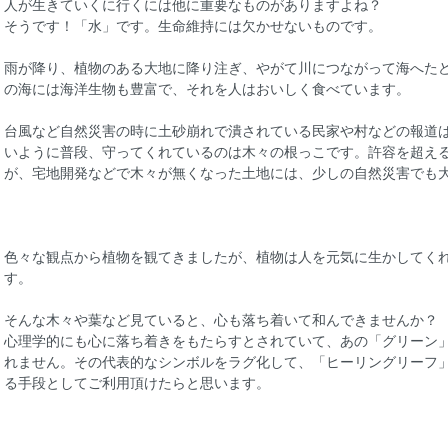
人が生きていくに行くには他に重要なものがありますよね？
そうです！「水」です。生命維持には欠かせないものです。
雨が降り、植物のある大地に降り注ぎ、やがて川につながって海へた
の海には海洋生物も豊富で、それを人はおいしく食べています。
台風など自然災害の時に土砂崩れで潰されている民家や村などの報道
いように普段、守ってくれているのは木々の根っこです。許容を超え
が、宅地開発などで木々が無くなった土地には、少しの自然災害でも
色々な観点から植物を観てきましたが、植物は人を元気に生かしてく
す。
そんな木々や葉など見ていると、心も落ち着いて和んできませんか？
心理学的にも心に落ち着きをもたらすとされていて、あの「グリーン
れません。その代表的なシンボルをラグ化して、「ヒーリングリーフ
る手段としてご利用頂けたらと思います。