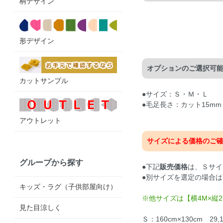
柄デザイン
形デザイン
オプションのご選択可
カットサンプル
●サイズ：Ｓ・Ｍ・Ｌ
●毛足長さ：カット15mm
アウトレット
サイズによる価格のご
グループから探す
●下記
販売価格
は、Ｓサイ
●別サイズを選定の場合
キッズ・ラグ（子供部屋向け）
※他サイズは【横4M×縦
見た目涼しく
Ｓ：160cm×130cm 29