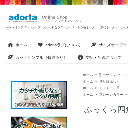
adoria オンラインショップ / おしゃれなラグ・カーペットを柄オーダー、形状オーダー、サ
ホーム
adoriaラグについて
サイズオーダー
カットサンプル（特典あり）
支払・配送について
ホーム
>
形デザイン
>
ふ
ホーム
>
見た目涼しく
ホーム
>
モノトーン系
ホーム
>
プレーンカラー
>
ふっくら四