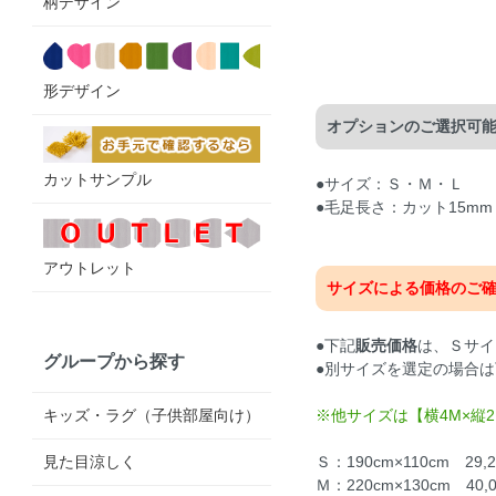
柄デザイン
形デザイン
オプションのご選択可
カットサンプル
●サイズ：Ｓ・Ｍ・Ｌ
●毛足長さ：カット15mm
アウトレット
サイズによる価格のご
●下記
販売価格
は、Ｓサイ
グループから探す
●別サイズを選定の場合
キッズ・ラグ（子供部屋向け）
※他サイズは【横4M×縦
見た目涼しく
Ｓ：190cm×110cm 29
Ｍ：220cm×130cm 40