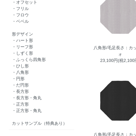
・オフセット
・フリル
・フロウ
・ベベル
形デザイン
・ハート形
・リーフ形
八角形/毛足長さ：カッ
・しずく形
ォ
・ふっくら四角形
23,100円(税2,100
・ひし形
・八角形
・円形
・だ円形
・長方形
・長方形・角丸
・正方形
・正方形・角丸
カットサンプル（特典あり）
八角形/毛足長さ：カッ